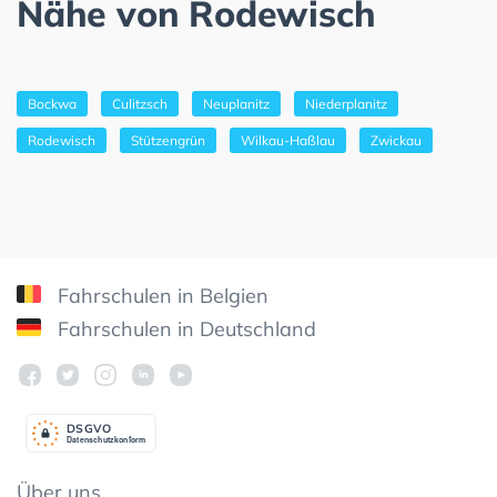
Nähe von Rodewisch
Bockwa
Culitzsch
Neuplanitz
Niederplanitz
Rodewisch
Stützengrün
Wilkau-Haßlau
Zwickau
Fahrschulen in Belgien
Fahrschulen in Deutschland
DSGV
O
Datenschutzkonform
Über uns