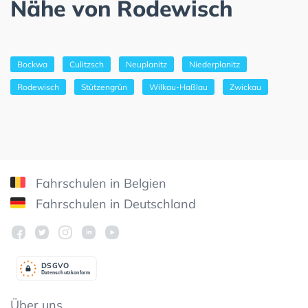
Nähe von Rodewisch
Bockwa
Culitzsch
Neuplanitz
Niederplanitz
Rodewisch
Stützengrün
Wilkau-Haßlau
Zwickau
Fahrschulen in Belgien
Fahrschulen in Deutschland
DSGV
O
Datenschutzkonform
Über uns