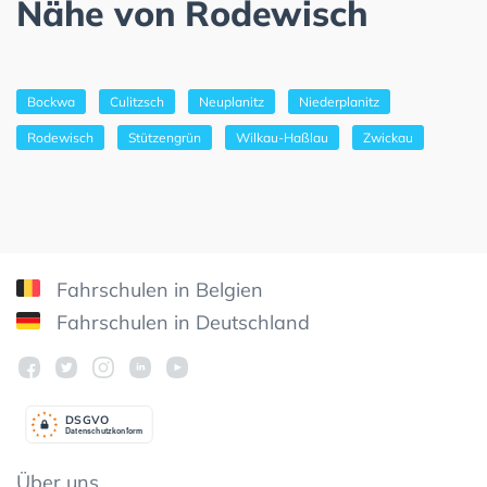
Nähe von Rodewisch
Bockwa
Culitzsch
Neuplanitz
Niederplanitz
Rodewisch
Stützengrün
Wilkau-Haßlau
Zwickau
Fahrschulen in Belgien
Fahrschulen in Deutschland
DSGV
O
Datenschutzkonform
Über uns