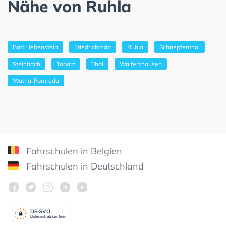
Nähe von Ruhla
Bad Liebenstein
Friedrichroda
Ruhla
Schnepfenthal
Steinbach
Tabarz
Thal
Waltershausen
Wutha-Farnroda
Fahrschulen in Belgien
Fahrschulen in Deutschland
DSGV
O
Datenschutzkonform