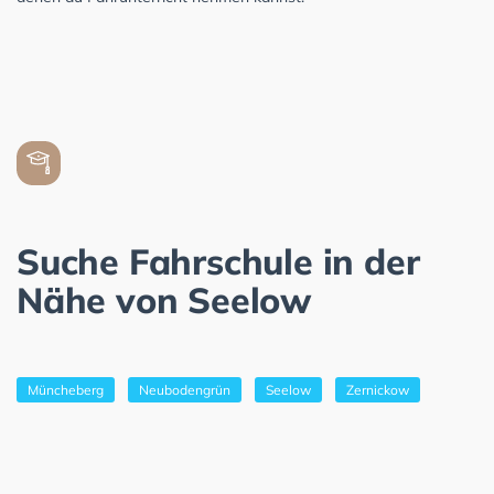
Suche Fahrschule in der
Nähe von Seelow
Müncheberg
Neubodengrün
Seelow
Zernickow