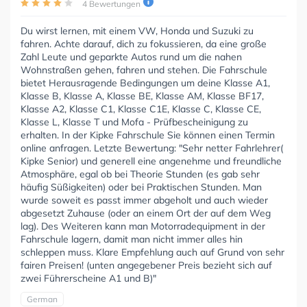
4 Bewertungen
Du wirst lernen, mit einem VW, Honda und Suzuki zu
fahren. Achte darauf, dich zu fokussieren, da eine große
Zahl Leute und geparkte Autos rund um die nahen
Wohnstraßen gehen, fahren und stehen. Die Fahrschule
bietet Herausragende Bedingungen um deine Klasse A1,
Klasse B, Klasse A, Klasse BE, Klasse AM, Klasse BF17,
Klasse A2, Klasse C1, Klasse C1E, Klasse C, Klasse CE,
Klasse L, Klasse T und Mofa - Prüfbescheinigung zu
erhalten. In der Kipke Fahrschule Sie können einen Termin
online anfragen. Letzte Bewertung: "Sehr netter Fahrlehrer(
Kipke Senior) und generell eine angenehme und freundliche
Atmosphäre, egal ob bei Theorie Stunden (es gab sehr
häufig Süßigkeiten) oder bei Praktischen Stunden. Man
wurde soweit es passt immer abgeholt und auch wieder
abgesetzt Zuhause (oder an einem Ort der auf dem Weg
lag). Des Weiteren kann man Motorradequipment in der
Fahrschule lagern, damit man nicht immer alles hin
schleppen muss. Klare Empfehlung auch auf Grund von sehr
fairen Preisen! (unten angegebener Preis bezieht sich auf
zwei Führerscheine A1 und B)"
German