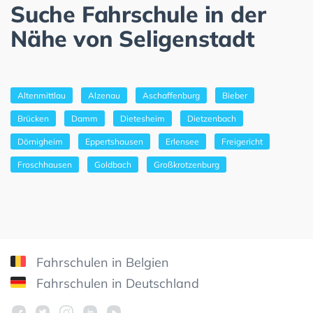
Suche Fahrschule in der
Nähe von Seligenstadt
Altenmittlau
Alzenau
Aschaffenburg
Bieber
Brücken
Damm
Dietesheim
Dietzenbach
Dörnigheim
Eppertshausen
Erlensee
Freigericht
Froschhausen
Goldbach
Großkrotzenburg
Fahrschulen in Belgien
Fahrschulen in Deutschland