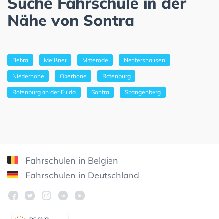
Suche Fahrschule in der
Nähe von Sontra
Bebra
Meißner
Mitterode
Nentershausen
Niederhone
Oberhone
Rotenburg
Rotenburg an der Fulda
Sontra
Spangenberg
Fahrschulen in Belgien
Fahrschulen in Deutschland
DSGV
O