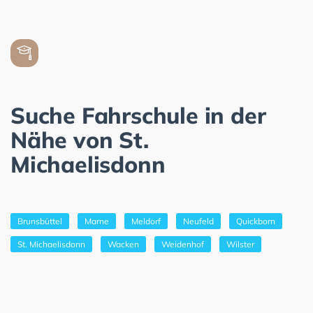
Suche Fahrschule in der
Nähe von St.
Michaelisdonn
Brunsbüttel
Marne
Meldorf
Neufeld
Quickborn
St. Michaelisdonn
Wacken
Weidenhof
Wilster