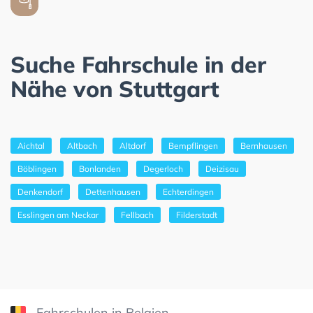
Suche Fahrschule in der
Nähe von Stuttgart
Aichtal
Altbach
Altdorf
Bempflingen
Bernhausen
Böblingen
Bonlanden
Degerloch
Deizisau
Denkendorf
Dettenhausen
Echterdingen
Esslingen am Neckar
Fellbach
Filderstadt
Fahrschulen in Belgien