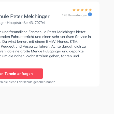
hule Peter Melchinger
128 Bewertungen
nger Hauptstraße 43, 70794
e und freundliche Fahrschule Peter Melchinger bietet
enden Fahrunterricht und einen sehr seriösen Service in
dt. Du wirst lernen, mit einem BMW, Honda, KTM,
 Peugeot und Vespa zu fahren. Achte darauf, dich zu
eren, da eine große Menge Fußgänger und geparkte
d um die nahen Wohnstraßen gehen, fahren und
ie Fahrschule bietet Herausragende Bedingungen um
se A1, Klasse B, Klasse A, Klasse B Automatik, Klasse
e B96, Klasse AM, Klasse BF17, Klasse A2, Klasse C1,
en Termin anfragen
, Klasse C, Klasse CE, Klasse L und Klasse T zu
Die Erste-Hilfe-Kurs in der Schule. Letzte Bewertung:
en die diese Fahrschule gesehen haben
hrschule,gute Fahrlehrer . Man bekommt sehr schnell
ch würde es Auf jeden Fall weiterempfehlen."