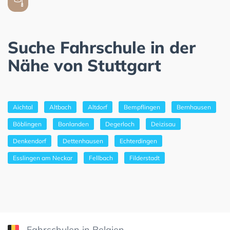
Suche Fahrschule in der
Nähe von Stuttgart
Aichtal
Altbach
Altdorf
Bempflingen
Bernhausen
Böblingen
Bonlanden
Degerloch
Deizisau
Denkendorf
Dettenhausen
Echterdingen
Esslingen am Neckar
Fellbach
Filderstadt
Fahrschulen in Belgien