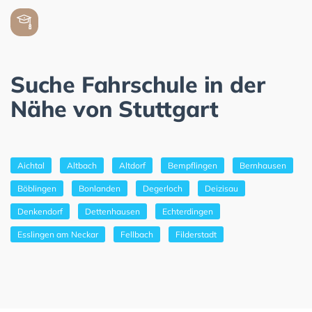
Suche Fahrschule in der
Nähe von Stuttgart
Aichtal
Altbach
Altdorf
Bempflingen
Bernhausen
Böblingen
Bonlanden
Degerloch
Deizisau
Denkendorf
Dettenhausen
Echterdingen
Esslingen am Neckar
Fellbach
Filderstadt