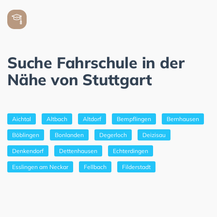
Suche Fahrschule in der
Nähe von Stuttgart
Aichtal
Altbach
Altdorf
Bempflingen
Bernhausen
Böblingen
Bonlanden
Degerloch
Deizisau
Denkendorf
Dettenhausen
Echterdingen
Esslingen am Neckar
Fellbach
Filderstadt