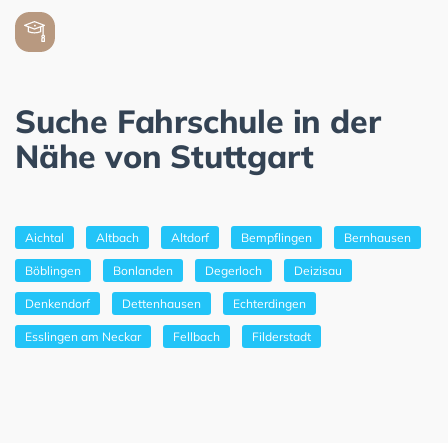
Suche Fahrschule in der
Nähe von Stuttgart
Aichtal
Altbach
Altdorf
Bempflingen
Bernhausen
Böblingen
Bonlanden
Degerloch
Deizisau
Denkendorf
Dettenhausen
Echterdingen
Esslingen am Neckar
Fellbach
Filderstadt