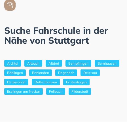
Suche Fahrschule in der
Nähe von Stuttgart
Aichtal
Altbach
Altdorf
Bempflingen
Bernhausen
Böblingen
Bonlanden
Degerloch
Deizisau
Denkendorf
Dettenhausen
Echterdingen
Esslingen am Neckar
Fellbach
Filderstadt