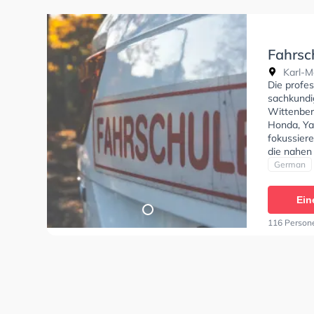
Fahrsc
Karl-M
Die profe
sachkundi
Wittenber
Honda, Ya
fokussier
die nahen
Fahrschul
German
Klasse B, 
Klasse C, 
Ein
Prüfbesche
können ei
116 Person