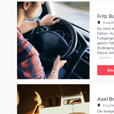
Fritz 
Rudolf
Du wirst 
fahren. Ac
Fußgänger
gehen, fa
Bedingung
Klasse AM
erhalten.
German
Ein
Axel B
Puschk
Die kompe