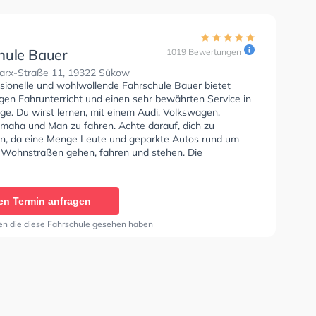
hule Bauer
1019 Bewertungen
arx-Straße 11, 19322 Sükow
ssionelle und wohlwollende Fahrschule Bauer bietet
gen Fahrunterricht und einen sehr bewährten Service in
ge. Du wirst lernen, mit einem Audi, Volkswagen,
maha und Man zu fahren. Achte darauf, dich zu
en, da eine Menge Leute und geparkte Autos rund um
 Wohnstraßen gehen, fahren und stehen. Die
e bietet Exzellente Bedingungen um deine Klasse A1,
Klasse A, Klasse BE, Klasse AM, Klasse BF17, Klasse A2,
Klasse CE, Klasse L, Klasse T und Mofa -
en Termin anfragen
inigung zu erhalten. In der Fahrschule Bauer Sie
nen Termin online anfragen.
en die diese Fahrschule gesehen haben