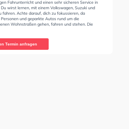
en Fahrunterricht und einen sehr sicheren Service in
. Du wirst lernen, mit einem Volkswagen, Suzuki und
fahren. Achte darauf, dich zu fokussieren, da
e Personen und geparkte Autos rund um die
enen Wohnstraßen gehen, fahren und stehen. Die
e bietet Exzellente Bedingungen um deine Klasse A1,
Klasse A, Klasse BE, Klasse A2, Klasse L, Klasse T und
fbescheinigung zu erhalten. In der Axel Brust
en Termin anfragen
e Sie können einen Termin online anfragen.