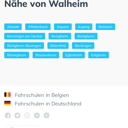
Nähe von Walheim
Abstatt
Affalterbach
Aspach
Asperg
Beilstein
Benningen am Neckar
Besigheim
Bietigheim
Bietigheim-Bissingen
Bittenfeld
Böckingen
Bönnigheim
Brackenheim
Eglosheim
Erligheim
Fahrschulen in Belgien
Fahrschulen in Deutschland