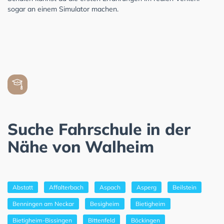
sogar an einem Simulator machen.
Suche Fahrschule in der
Nähe von Walheim
Abstatt
Affalterbach
Aspach
Asperg
Beilstein
Benningen am Neckar
Besigheim
Bietigheim
Bietigheim-Bissingen
Bittenfeld
Böckingen