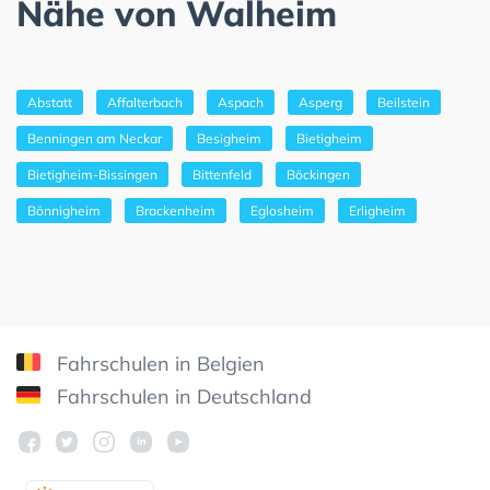
Nähe von Walheim
Abstatt
Affalterbach
Aspach
Asperg
Beilstein
Benningen am Neckar
Besigheim
Bietigheim
Bietigheim-Bissingen
Bittenfeld
Böckingen
Bönnigheim
Brackenheim
Eglosheim
Erligheim
Fahrschulen in Belgien
Fahrschulen in Deutschland