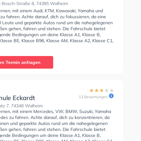
-Bosch-Straße 8, 74385 Walheim
lernen, mit einem Audi, KTM, Kawasaki, Yamaha und
u fahren. Achte darauf, dich zu fokussieren, da eine
l Leute und geparkte Autos rund um die nahegelegenen
en gehen, fahren und stehen. Die Fahrschule bietet
ende Bedingungen um deine Klasse A1, Klasse B,
Klasse BE, Klasse B96, Klasse AM, Klasse A2, Klasse C1,
, Klasse C, Klasse CE, Klasse L, Klasse T und Mofa -
inigung zu erhalten. In der Fahrschule Speer Sie
nen Termin online anfragen.
en Termin anfragen
hule Eckardt
13 Bewertungen
atz 7, 74348 Walheim
lernen, mit einem Mercedes, VW, BMW, Suzuki, Yamaha
es zu fahren. Achte darauf, dich zu konzentrieren, da
sonen und geparkte Autos rund um die nahegelegenen
en gehen, fahren und stehen. Die Fahrschule bietet
ende Bedingungen um deine Klasse A1, Klasse B,