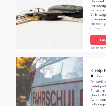
Die anerk
herausrag
Service in
Volkswage
fokussier
die naheg
Fahrschul
German
A1, Klasse
BF17, Klas
Ein
Klasse D1,
zu erhalte
206 Person
Kneip 
Bahnho
Die seriö
bietet pe
Service in
Honda, KT
Achte dar
Fußgänger