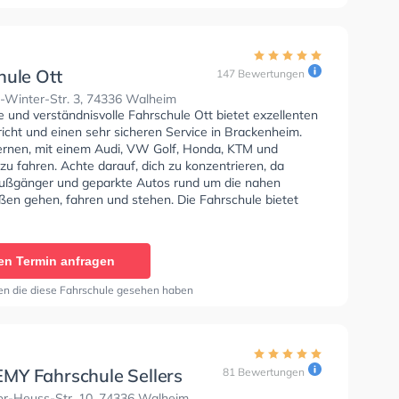
hule Ott
147 Bewertungen
-Winter-Str. 3, 74336 Walheim
e und verständnisvolle Fahrschule Ott bietet exzellenten
icht und einen sehr sicheren Service in Brackenheim.
lernen, mit einem Audi, VW Golf, Honda, KTM und
u fahren. Achte darauf, dich zu konzentrieren, da
 Fußgänger und geparkte Autos rund um die nahen
en gehen, fahren und stehen. Die Fahrschule bietet
Bedingungen um deine Klasse A1, Klasse B, Klasse A,
, Klasse B96, Klasse AM, Klasse BF17, Klasse A2, Klasse
a - Prüfbescheinigung zu erhalten. Letzte Bewertung:
en Termin anfragen
e Timo ganz besonders das er mich so schnell wie
rch die fahrprüfung gebracht hat!! Ich habe mich immer
en die diese Fahrschule gesehen haben
lt und er war immer ein sehr ruhiger und geduldiger
ein sehr netter fahrlehrer!!😊Auch ein großes lob an das
nkeschön"
Y Fahrschule Sellers
81 Bewertungen
r-Heuss-Str. 10, 74336 Walheim