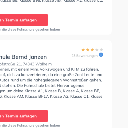
Klasse BE, Klasse B96, Klasse AM, Klasse A2, Klasse C1,
, Klasse C, Klasse CE, Klasse D1, Klasse DE1, Klasse D,
 Klasse L und Klasse T zu erhalten. Wir empfehlen dir
e-theorie tests am PC zu absolvieren, um dich gut auf
en Termin anfragen
tische Prüfung. In der Fahrschule Eckardt Sie können
in online anfragen.
n die diese Fahrschule gesehen haben
hule Bernd Janzen
23 Bewertungen
fstraße 21, 74343 Walheim
lernen, mit einem Mini, Volkswagen und KTM zu fahren.
uf, dich zu konzentrieren, da eine große Zahl Leute und
Autos rund um die nahegelegenen Wohnstraßen gehen,
d stehen. Die Fahrschule bietet Hervorragende
en um deine Klasse A1, Klasse B, Klasse A, Klasse BE,
6, Klasse AM, Klasse BF17, Klasse A2, Klasse C1, Klasse
e C, Klasse CE, Klasse D1, Klasse DE1, Klasse D, Klasse
 L und Klasse T zu erhalten.
en Termin anfragen
n die diese Fahrschule gesehen haben