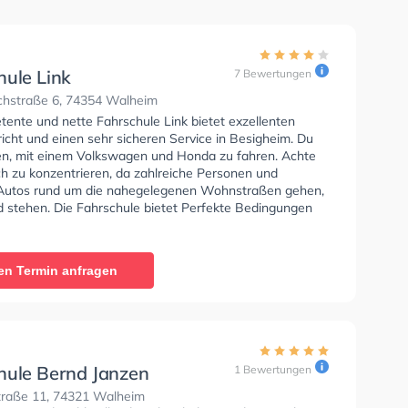
hule Link
7 Bewertungen
ichstraße 6, 74354 Walheim
tente und nette Fahrschule Link bietet exzellenten
icht und einen sehr sicheren Service in Besigheim. Du
nen, mit einem Volkswagen und Honda zu fahren. Achte
ch zu konzentrieren, da zahlreiche Personen und
Autos rund um die nahegelegenen Wohnstraßen gehen,
d stehen. Die Fahrschule bietet Perfekte Bedingungen
lasse A1, Klasse B, Klasse A, Klasse BE, Klasse B96,
, Klasse BF17, Klasse A2, Klasse C1, Klasse C1E, Klasse
CE, Klasse D1, Klasse DE1, Klasse D, Klasse DE, Klasse L
en Termin anfragen
 T zu erhalten. In der Fahrschule Link Sie können einen
ine anfragen.
hule Bernd Janzen
1 Bewertungen
straße 11, 74321 Walheim