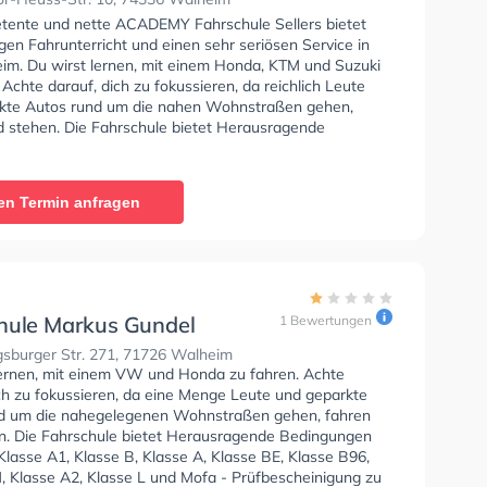
tente und nette ACADEMY Fahrschule Sellers bietet
en Fahrunterricht und einen sehr seriösen Service in
im. Du wirst lernen, mit einem Honda, KTM und Suzuki
 Achte darauf, dich zu fokussieren, da reichlich Leute
kte Autos rund um die nahen Wohnstraßen gehen,
d stehen. Die Fahrschule bietet Herausragende
en um deine Klasse A1, Klasse B, Klasse A, Klasse BE,
6, Klasse AM, Klasse BF17, Klasse A2, Klasse C1, Klasse
e CE, Klasse D1, Klasse DE1, Klasse D, Klasse DE,
en Termin anfragen
Klasse T und Mofa - Prüfbescheinigung zu erhalten. Wir
 dir auch online-theorie tests am PC zu absolvieren, um
auf die theoretische Prüfung. In der ACADEMY
 Sellers Sie können einen Termin online anfragen.
wertung: "Super Fahrschule, ich war bei Pedro und habe
ne super Zeit gehabt. Er ist mehr als nur ein guter
hule Markus Gundel
1 Bewertungen
, er unterstützt einen durch und durch, nimmt sich viel
sburger Str. 271, 71726 Walheim
inen (Prüfungsvorbereitung, Fahrtermine, deine Fragen,
lernen, mit einem VW und Honda zu fahren. Achte
 schaut, dass man zackig durch die Prüfung kommt. Ich
ich zu fokussieren, da eine Menge Leute und geparkte
sche Prüfungsangst und er hat mir so sehr geholfen.
d um die nahegelegenen Wohnstraßen gehen, fahren
e Prüfung bestanden und das auch nur weil Pedro mich
n. Die Fahrschule bietet Herausragende Bedingungen
at. Pedro ist super lieb und zuvorkommend,
lasse A1, Klasse B, Klasse A, Klasse BE, Klasse B96,
würdig und will nur dein Bestes. Ich bin 23, weiblich
, Klasse A2, Klasse L und Mofa - Prüfbescheinigung zu
ich super wohl gefühlt, mir war wichtig, dass ich nicht