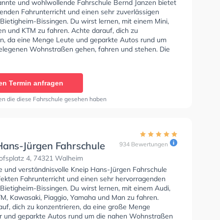
annte und wohlwollende Fahrschule Bernd Janzen bietet
enden Fahrunterricht und einen sehr zuverlässigen
 Bietigheim-Bissingen. Du wirst lernen, mit einem Mini,
n und KTM zu fahren. Achte darauf, dich zu
en, da eine Menge Leute und geparkte Autos rund um
elegenen Wohnstraßen gehen, fahren und stehen. Die
e bietet Hervorragende Bedingungen um deine Klasse
 B, Klasse A, Klasse BE, Klasse B96, Klasse AM, Klasse
se A2, Klasse C1, Klasse C1E, Klasse C, Klasse CE,
en Termin anfragen
 Klasse DE1, Klasse D, Klasse DE, Klasse L und Klasse T
n.
en die diese Fahrschule gesehen haben
Hans-Jürgen Fahrschule
934 Bewertungen
fsplatz 4, 74321 Walheim
se und verständnisvolle Kneip Hans-Jürgen Fahrschule
rfekten Fahrunterricht und einen sehr hervorragenden
 Bietigheim-Bissingen. Du wirst lernen, mit einem Audi,
M, Kawasaki, Piaggio, Yamaha und Man zu fahren.
auf, dich zu konzentrieren, da eine große Menge
 und geparkte Autos rund um die nahen Wohnstraßen