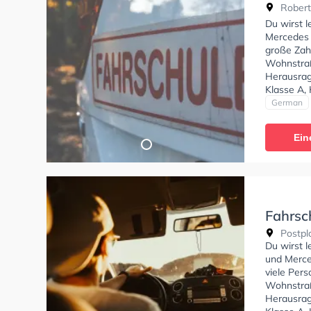
Robert
Du wirst 
Mercedes z
große Zah
Wohnstraß
Herausrag
Klasse A, 
Klasse C1E
German
Prüfbesche
können ei
Ein
Fahrsc
Postpl
Du wirst 
und Merced
viele Per
Wohnstraß
Herausrag