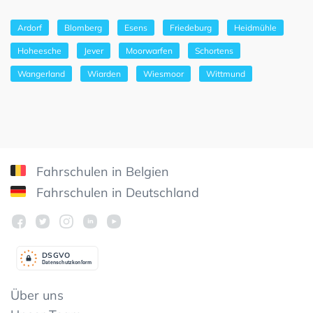
Ardorf
Blomberg
Esens
Friedeburg
Heidmühle
Hoheesche
Jever
Moorwarfen
Schortens
Wangerland
Wiarden
Wiesmoor
Wittmund
Fahrschulen in Belgien
Fahrschulen in Deutschland
DSGV
O
Datenschutzkonform
Über uns