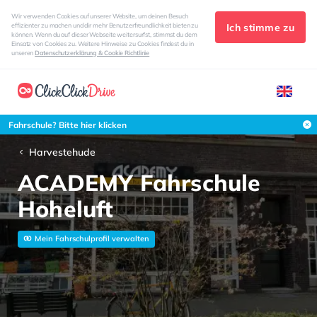
Wir verwenden Cookies auf unserer Website, um deinen Besuch
Ich stimme zu
effizienter zu machen und dir mehr Benutzerfreundlichkeit bieten zu
können. Wenn du auf dieser Webseite weitersurfst, stimmst du dem
Einsatz von Cookies zu. Weitere Hinweise zu Cookies findest du in
unseren
Datenschutzerklärung & Cookie Richtlinie
Fahrschule? Bitte hier klicken
Harvestehude
ACADEMY Fahrschule
Hoheluft
Mein Fahrschulprofil verwalten