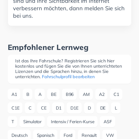
sind und Ihre Sichtbarkeit im Internet
verbessern möchten, dann melden Sie sich
bei uns.
Empfohlener Lernweg
Ist das Ihre Fahrschule? Registrieren Sie sich hier
kostenlos und fügen Sie die von Ihnen unterrichteten
Lizenzen und die Sprachen hinzu, in denen Sie
unterrichten.
Fahrschulprofil bearbeiten
A1
B
A
BE
B96
AM
A2
C1
C1E
C
CE
D1
D1E
D
DE
L
T
Simulator
Intensiv / Ferien-Kurse
ASF
Deutsch
Spanisch
Ford
Renault
VW