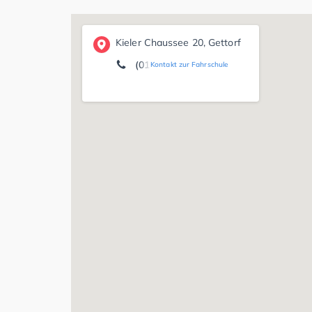
Kieler Chaussee 20, Gettorf
(0171) 9 90 97 89
Kontakt zur Fahrschule