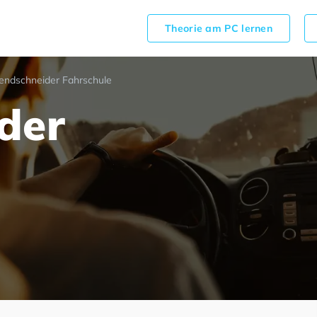
Theorie am PC lernen
endschneider Fahrschule
der