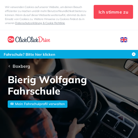
Wir verwenden Cookies auf unserer Website, um deinen Besuch
Ich stimme zu
effizienter zu machen und dir mehr Benutzerfreundlichkeit bieten zu
können. Wenn du auf dieser Webseite weitersurfst, stimmst du dem
Einsatz von Cookies zu. Weitere Hinweise zu Cookies findest du in
unseren
Datenschutzerklärung & Cookie Richtlinie
Fahrschule? Bitte hier klicken
Boxberg
Bierig Wolfgang
Fahrschule
Mein Fahrschulprofil verwalten