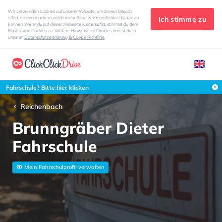
Wir verwenden Cookies auf unserer Website, um deinen Besuch
Ich stimme zu
effizienter zu machen und dir mehr Benutzerfreundlichkeit bieten zu
können. Wenn du auf dieser Webseite weitersurfst, stimmst du dem
Einsatz von Cookies zu. Weitere Hinweise zu Cookies findest du in
unseren
Datenschutzerklärung & Cookie Richtlinie
Fahrschule? Bitte hier klicken
Reichenbach
Brunngräber Dieter
Fahrschule
Mein Fahrschulprofil verwalten