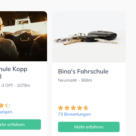
hule Kopp
Bina's Fahrschule
l
Neumarkt
- 968m
i d OPf
- 1079m
tungen
73 Bewertungen
ehr erfahren
Mehr erfahren