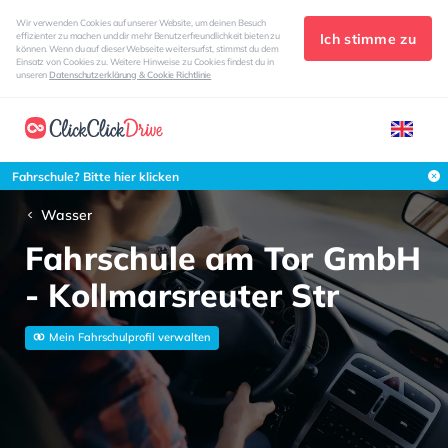
Wir verwenden Cookies auf unserer Website, um deinen Besuch
Ich stimme zu
effizienter zu machen und dir mehr Benutzerfreundlichkeit bieten zu
können. Wenn du auf dieser Webseite weitersurfst, stimmst du dem
Einsatz von Cookies zu. Weitere Hinweise zu Cookies findest du in
unseren
Datenschutzerklärung & Cookie Richtlinie
Fahrschule? Bitte hier klicken
Wasser
Fahrschule am Tor GmbH
- Kollmarsreuter Str
Mein Fahrschulprofil verwalten