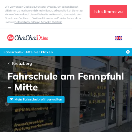
Wir verwenden Cookies auf unserer Website, um deinen Besuch
Ich stimme zu
effizienter zu machen und dir mehr Benutzerfreundlichkeit bieten zu
können. Wenn du auf dieser Webseite weitersurfst, stimmst du dem
Einsatz von Cookies zu. Weitere Hinweise zu Cookies findest du in
unseren
Datenschutzerklärung & Cookie Richtlinie
Fahrschule? Bitte hier klicken
Kreuzberg
Fahrschule am Fennpfuhl
- Mitte
Mein Fahrschulprofil verwalten