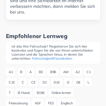
sind und Ihre Sichtbarkeit im Internet
verbessern möchten, dann melden Sie sich
bei uns.
Empfohlener Lernweg
Ist das Ihre Fahrschule? Registrieren Sie sich hier
kostenlos und fügen Sie die von Ihnen unterrichteten
Lizenzen und die Sprachen hinzu, in denen Sie
unterrichten.
Fahrschulprofil bearbeiten
A1
B
A
BE
B96
AM
A2
C1
C1E
C
CE
D1
D1E
D
DE
L
T
B-Hand
B196
Online lernen
Finanzierung
ASF
FES
Englisch