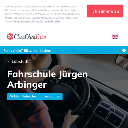
Wir verwenden Cookies auf unserer Website, um deinen Besuch
Ich stimme zu
effizienter zu machen und dir mehr Benutzerfreundlichkeit bieten zu
können. Wenn du auf dieser Webseite weitersurfst, stimmst du dem
Einsatz von Cookies zu. Weitere Hinweise zu Cookies findest du in
unseren
Datenschutzerklärung & Cookie Richtlinie
Fahrschule? Bitte hier klicken
Löbstedt
Fahrschule Jürgen
Arbinger
Mein Fahrschulprofil verwalten