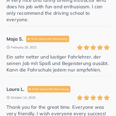
A very nice and funny driving instructor who
does his job with fun and enthusiasm. I can
only recommend the driving school to
everyone.
Maja S.
Nicht überprüfte Bewertung
February 26, 2021
Ein sehr netter und lustiger Fahrlehrer, der
seinen Job mit Spaß und Begeisterung ausübt.
Kann die Fahrschule jedem nur empfehlen.
Laura L.
Nicht überprüfte Bewertung
October 14, 2020
Thank you for the great time. Everyone was
very friendly. I wish everyone every success!