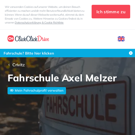
Wir verwenden Cookies auf unserer Website, um deinen Besuch
Ich stimme zu
effizienter zu machen und dir mehr Benutzerfreundlichkeit bieten zu
können. Wenn du auf dieser Webseite weitersurfst, stimmst du dem
Einsatz von Cookies zu. Weitere Hinweise zu Cookies findest du in
unseren
Datenschutzerklärung & Cookie Richtlinie
Fahrschule? Bitte hier klicken
Crivitz
Fahrschule Axel Melzer
Mein Fahrschulprofil verwalten