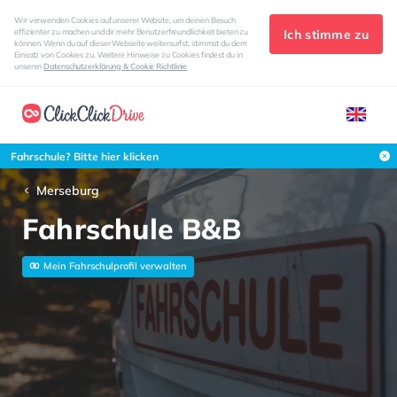
Wir verwenden Cookies auf unserer Website, um deinen Besuch
Ich stimme zu
effizienter zu machen und dir mehr Benutzerfreundlichkeit bieten zu
können. Wenn du auf dieser Webseite weitersurfst, stimmst du dem
Einsatz von Cookies zu. Weitere Hinweise zu Cookies findest du in
unseren
Datenschutzerklärung & Cookie Richtlinie
Fahrschule? Bitte hier klicken
Merseburg
Fahrschule B&B
Mein Fahrschulprofil verwalten