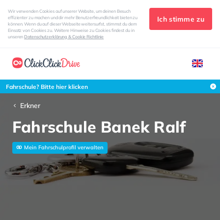
Wir verwenden Cookies auf unserer Website, um deinen Besuch
Ich stimme zu
effizienter zu machen und dir mehr Benutzerfreundlichkeit bieten zu
können. Wenn du auf dieser Webseite weitersurfst, stimmst du dem
Einsatz von Cookies zu. Weitere Hinweise zu Cookies findest du in
unseren
Datenschutzerklärung & Cookie Richtlinie
Fahrschule? Bitte hier klicken
Erkner
Fahrschule Banek Ralf
Mein Fahrschulprofil verwalten