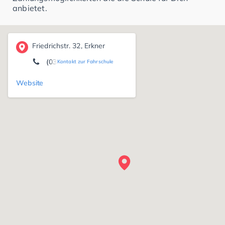
anbietet.
Friedrichstr. 32, Erkner
(03362) 88 98 00
Kontakt zur Fahrschule
Website