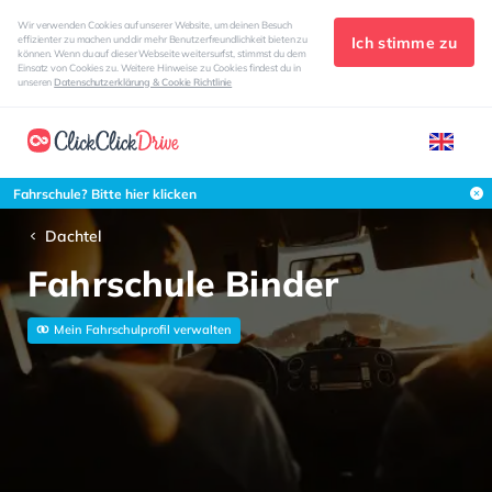
Wir verwenden Cookies auf unserer Website, um deinen Besuch
Ich stimme zu
effizienter zu machen und dir mehr Benutzerfreundlichkeit bieten zu
können. Wenn du auf dieser Webseite weitersurfst, stimmst du dem
Einsatz von Cookies zu. Weitere Hinweise zu Cookies findest du in
unseren
Datenschutzerklärung & Cookie Richtlinie
Fahrschule? Bitte hier klicken
Dachtel
Fahrschule Binder
Mein Fahrschulprofil verwalten