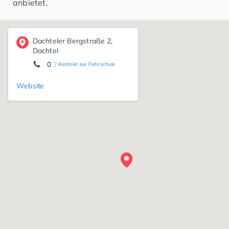
anbietet.
Dachteler Bergstraße 2,
Dachtel
0 7056 - 89 20
Kontakt zur Fahrschule
Website