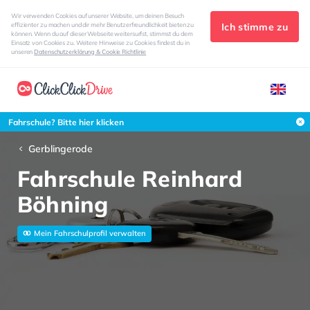
Wir verwenden Cookies auf unserer Website, um deinen Besuch
Ich stimme zu
effizienter zu machen und dir mehr Benutzerfreundlichkeit bieten zu
können. Wenn du auf dieser Webseite weitersurfst, stimmst du dem
Einsatz von Cookies zu. Weitere Hinweise zu Cookies findest du in
unseren
Datenschutzerklärung & Cookie Richtlinie
Fahrschule? Bitte hier klicken
Gerblingerode
Fahrschule Reinhard
Böhning
Mein Fahrschulprofil verwalten