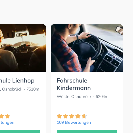
hule Lienhop
Fahrschule
Kindermann
t, Osnabrück
- 7510m
Wüste, Osnabrück
- 6204m
rtungen
109 Bewertungen