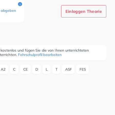
i
 abgeben
Einloggen Theorie
r kostenlos und fügen Sie die von Ihnen unterrichteten
terrichten.
Fahrschulprofil bearbeiten
A2
C
CE
D
L
T
ASF
FES