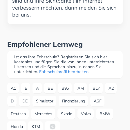
sind und Ihre Sichtbarkeit im Internet
verbessern möchten, dann melden Sie sich
bei uns.
Empfohlener Lernweg
Ist das Ihre Fahrschule? Registrieren Sie sich hier
kostenlos und fügen Sie die von Ihnen unterrichteten
Lizenzen und die Sprachen hinzu, in denen Sie
unterrichten.
Fahrschulprofil bearbeiten
A1
B
A
BE
B96
AM
B17
A2
D
DE
Simulator
Finanzierung
ASF
Deutsch
Mercedes
Skoda
Volvo
BMW
Honda
KTM