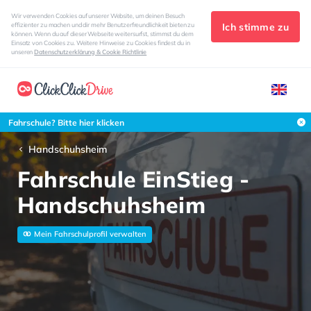
Wir verwenden Cookies auf unserer Website, um deinen Besuch
Ich stimme zu
effizienter zu machen und dir mehr Benutzerfreundlichkeit bieten zu
können. Wenn du auf dieser Webseite weitersurfst, stimmst du dem
Einsatz von Cookies zu. Weitere Hinweise zu Cookies findest du in
unseren
Datenschutzerklärung & Cookie Richtlinie
Fahrschule? Bitte hier klicken
Handschuhsheim
Fahrschule EinStieg -
Handschuhsheim
Mein Fahrschulprofil verwalten