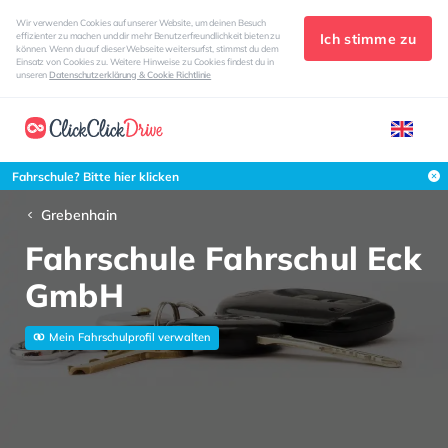
Wir verwenden Cookies auf unserer Website, um deinen Besuch
Ich stimme zu
effizienter zu machen und dir mehr Benutzerfreundlichkeit bieten zu
können. Wenn du auf dieser Webseite weitersurfst, stimmst du dem
Einsatz von Cookies zu. Weitere Hinweise zu Cookies findest du in
unseren
Datenschutzerklärung & Cookie Richtlinie
Fahrschule? Bitte hier klicken
Grebenhain
Fahrschule Fahrschul Eck
GmbH
Mein Fahrschulprofil verwalten