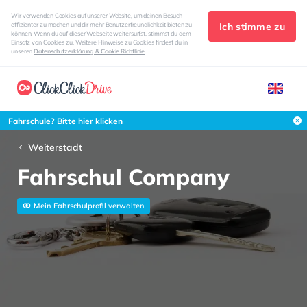
Wir verwenden Cookies auf unserer Website, um deinen Besuch
Ich stimme zu
effizienter zu machen und dir mehr Benutzerfreundlichkeit bieten zu
können. Wenn du auf dieser Webseite weitersurfst, stimmst du dem
Einsatz von Cookies zu. Weitere Hinweise zu Cookies findest du in
unseren
Datenschutzerklärung & Cookie Richtlinie
Fahrschule? Bitte hier klicken
Weiterstadt
Fahrschul Company
Mein Fahrschulprofil verwalten