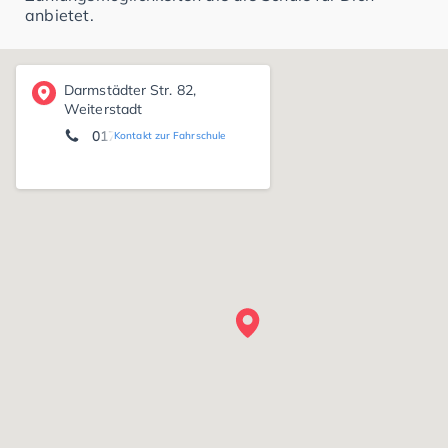
anbietet.
Darmstädter Str. 82,
Weiterstadt
0170 1 59 79 79
Kontakt zur Fahrschule