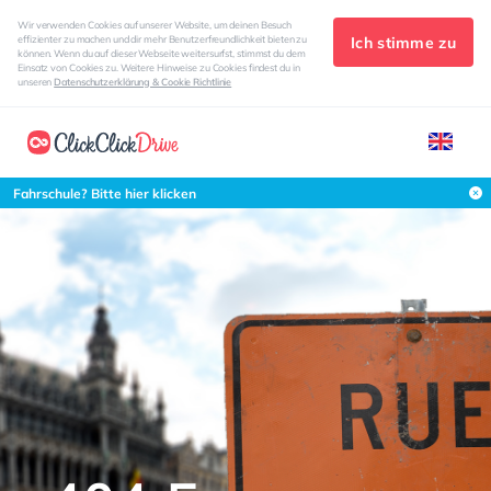
Wir verwenden Cookies auf unserer Website, um deinen Besuch
Ich stimme zu
effizienter zu machen und dir mehr Benutzerfreundlichkeit bieten zu
können. Wenn du auf dieser Webseite weitersurfst, stimmst du dem
Einsatz von Cookies zu. Weitere Hinweise zu Cookies findest du in
unseren
Datenschutzerklärung & Cookie Richtlinie
Fahrschule? Bitte hier klicken