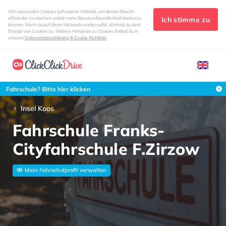
Wir verwenden Cookies auf unserer Website, um deinen Besuch
Ich stimme zu
effizienter zu machen und dir mehr Benutzerfreundlichkeit bieten zu
können. Wenn du auf dieser Webseite weitersurfst, stimmst du dem
Einsatz von Cookies zu. Weitere Hinweise zu Cookies findest du in
unseren
Datenschutzerklärung & Cookie Richtlinie
Fahrschule? Bitte hier klicken
Insel Koos
Fahrschule Franks-
Cityfahrschule F.Zirzow
Mein Fahrschulprofil verwalten