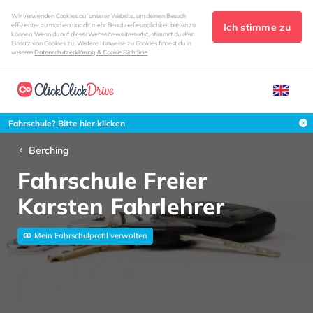
Wir verwenden Cookies auf unserer Website, um deinen Besuch
Ich stimme zu
effizienter zu machen und dir mehr Benutzerfreundlichkeit bieten zu
können. Wenn du auf dieser Webseite weitersurfst, stimmst du dem
Einsatz von Cookies zu. Weitere Hinweise zu Cookies findest du in
unseren
Datenschutzerklärung & Cookie Richtlinie
Fahrschule? Bitte hier klicken
Berching
Fahrschule Freier
Karsten Fahrlehrer
Mein Fahrschulprofil verwalten