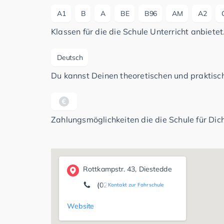
A1
B
A
BE
B96
AM
A2
Klassen für die die Schule Unterricht anbietet
Deutsch
Du kannst Deinen theoretischen und praktisch
Zahlungsmöglichkeiten die die Schule für Dich
Rottkampstr. 43, Diestedde
(02520) 13 46
Kontakt zur Fahrschule
Website