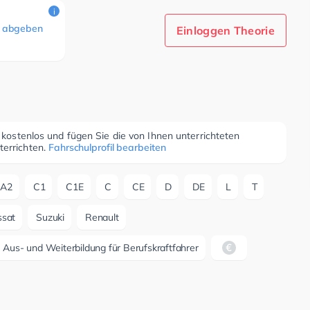
i
 abgeben
Einloggen Theorie
r kostenlos und fügen Sie die von Ihnen unterrichteten
terrichten.
Fahrschulprofil bearbeiten
A2
C1
C1E
C
CE
D
DE
L
T
sat
Suzuki
Renault
us- und Weiterbildung für Berufskraftfahrer