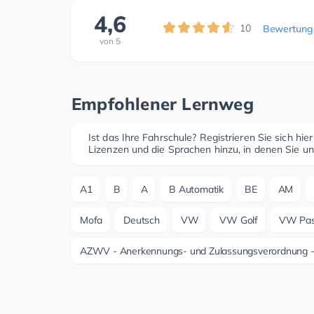
4,6
10
Bewertung
von
5
Empfohlener Lernweg
Ist das Ihre Fahrschule? Registrieren Sie sich hie
Lizenzen und die Sprachen hinzu, in denen Sie un
A1
B
A
B Automatik
BE
AM
Mofa
Deutsch
VW
VW Golf
VW Pas
AZWV - Anerkennungs- und Zulassungsverordnung - A