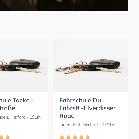
hule Tacke -
Fahrschule Du
traße
Fährst! -Elverdisser
Road
usen, Herford
- 191m
Innenstadt, Herford
- 1791m