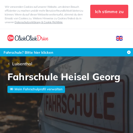
Wir verwenden Cookies auf unserer Website, um deinen Besuch
Ich stimme zu
effizienter zu machen und dir mehr Benutzerfreundlichkeit bieten zu
können. Wenn du auf dieser Webseite weitersurfst, stimmst du dem
Einsatz von Cookies zu. Weitere Hinweise zu Cookies findest du in
unseren
Datenschutzerklärung & Cookie Richtlinie
Fahrschule? Bitte hier klicken
Luisenthal
Fahrschule Heisel Georg
Mein Fahrschulprofil verwalten