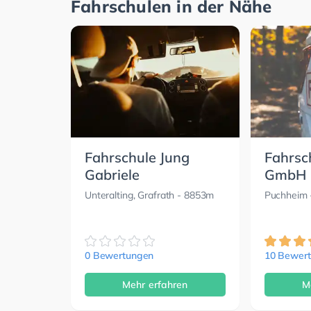
Fahrschulen in der Nähe
Fahrschule Jung
Fahrsch
Gabriele
GmbH
Unteralting, Grafrath
- 8853m
Puchheim
0 Bewertungen
10 Bewer
Mehr erfahren
M