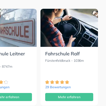
ule Leitner
Fahrschule Ralf
Fürstenfeldbruck
- 1036m
- 8747m
tungen
29 Bewertungen
ehr erfahren
Mehr erfahren