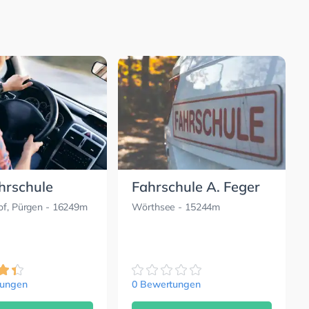
hrschule
Fahrschule A. Feger
of, Pürgen
- 16249m
Wörthsee
- 15244m
tungen
0 Bewertungen