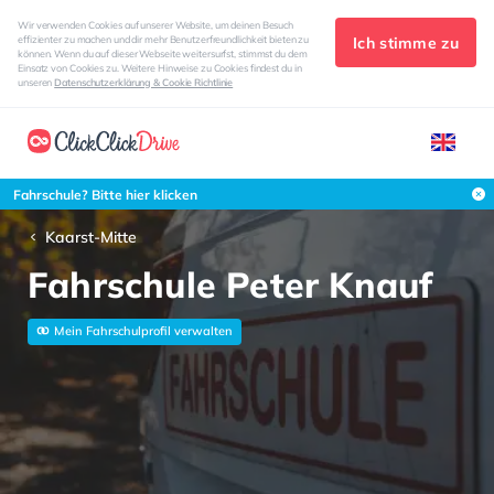
Wir verwenden Cookies auf unserer Website, um deinen Besuch
Ich stimme zu
effizienter zu machen und dir mehr Benutzerfreundlichkeit bieten zu
können. Wenn du auf dieser Webseite weitersurfst, stimmst du dem
Einsatz von Cookies zu. Weitere Hinweise zu Cookies findest du in
unseren
Datenschutzerklärung & Cookie Richtlinie
Fahrschule? Bitte hier klicken
Kaarst-Mitte
Fahrschule Peter Knauf
Mein Fahrschulprofil verwalten