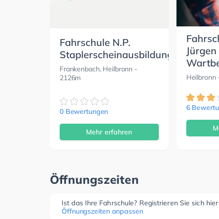
Fahrsc
Fahrschule N.P.
Jürgen
Staplerscheinausbildung
Wartbe
Frankenbach, Heilbronn
-
Heilbronn
2126m
6 Bewert
0 Bewertungen
M
Mehr erfahren
Öffnungszeiten
Ist das Ihre Fahrschule? Registrieren Sie sich hie
Öffnungszeiten anpassen