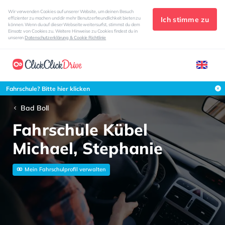
Wir verwenden Cookies auf unserer Website, um deinen Besuch
Ich stimme zu
effizienter zu machen und dir mehr Benutzerfreundlichkeit bieten zu
können. Wenn du auf dieser Webseite weitersurfst, stimmst du dem
Einsatz von Cookies zu. Weitere Hinweise zu Cookies findest du in
unseren
Datenschutzerklärung & Cookie Richtlinie
Fahrschule? Bitte hier klicken
Bad Boll
Fahrschule Kübel
Michael, Stephanie
Mein Fahrschulprofil verwalten